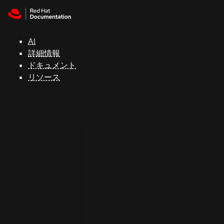
Skip to navigation
Skip to content
サ
ポ
ー
AI
ト
詳細情報
ドキュメント
リソース
コ
ン
ソ
ー
ル
開
発
者
ト
ラ