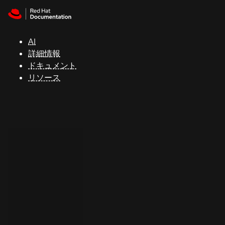
Skip to navigation
Skip to content
サ
ポ
ー
AI
ト
詳細情報
ドキュメント
リソース
コ
ン
ソ
ー
ル
開
発
者
ト
ラ