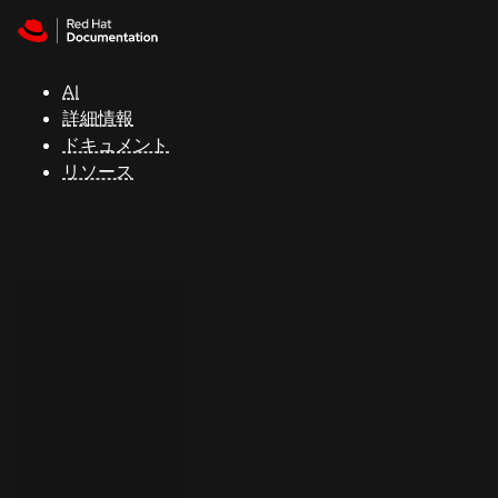
Skip to navigation
Skip to content
サ
ポ
ー
AI
ト
詳細情報
ドキュメント
リソース
コ
ン
ソ
ー
ル
開
発
者
ト
ラ