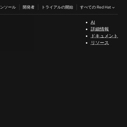
すべての Red Hat
ンソール
開発者
トライアルの開始
AI
サ
詳細情報
ポ
ドキュメント
ー
リソース
ト
コ
ン
ソ
ー
ル
開
発
者