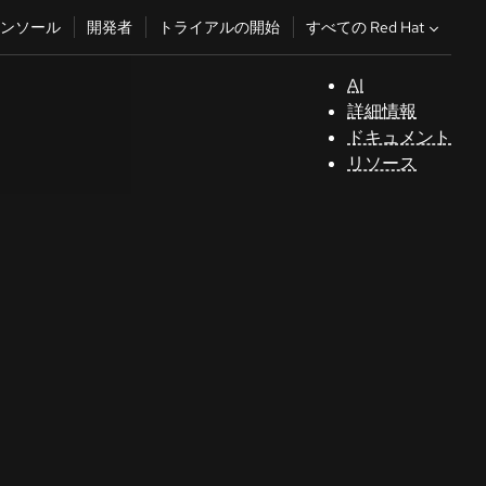
すべての Red Hat
ンソール
開発者
トライアルの開始
AI
サ
詳細情報
ポ
ドキュメント
ー
リソース
ト
コ
ン
ソ
ー
ル
開
発
者