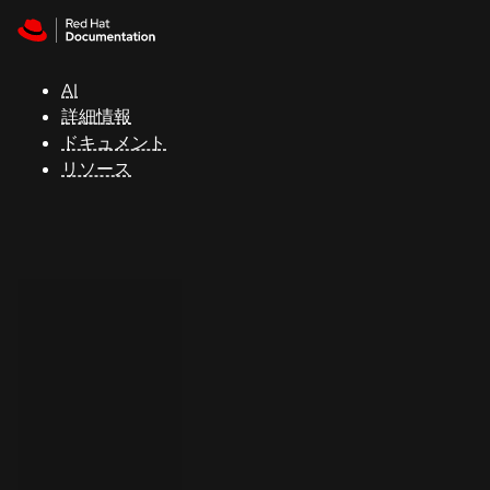
Skip to navigation
Skip to content
サ
ポ
ー
AI
ト
詳細情報
ドキュメント
リソース
コ
ン
ソ
ー
ル
開
発
者
ト
ラ