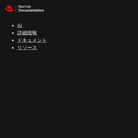
Skip to navigation
Skip to content
サ
ポ
ー
AI
ト
詳細情報
ドキュメント
リソース
コ
ン
ソ
ー
ル
開
発
者
ト
ラ