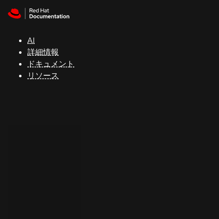
Skip to navigation
Skip to content
サ
ポ
ー
AI
ト
詳細情報
ドキュメント
リソース
コ
ン
ソ
ー
ル
開
発
者
ト
ラ