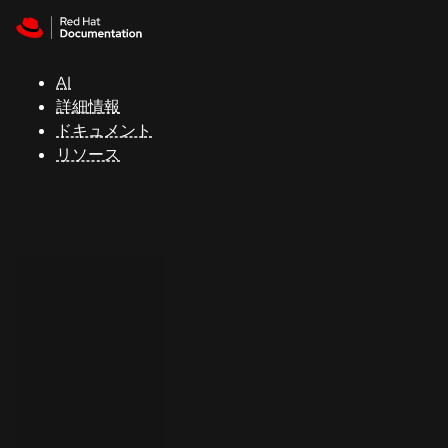
Skip to navigation
Skip to content
サ
ポ
ー
AI
ト
詳細情報
ドキュメント
リソース
コ
ン
ソ
ー
ル
開
発
者
ト
ラ