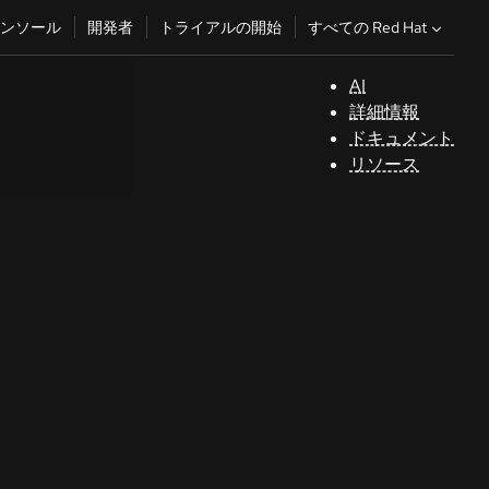
すべての Red Hat
ンソール
開発者
トライアルの開始
AI
サ
詳細情報
ポ
ドキュメント
ー
リソース
ト
コ
ン
ソ
ー
ル
開
発
者