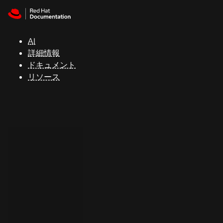
Skip to navigation
Skip to content
サ
ポ
ー
AI
ト
詳細情報
ドキュメント
リソース
コ
ン
ソ
ー
ル
開
発
者
ト
ラ