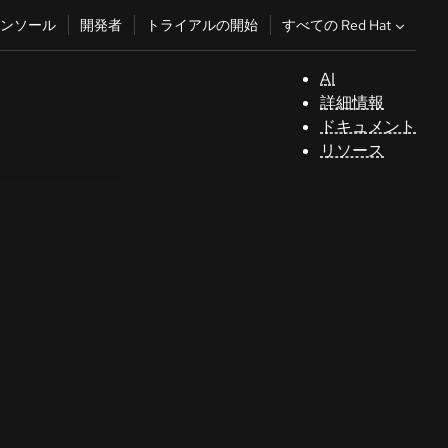
すべての Red Hat
ンソール
開発者
トライアルの開始
AI
サ
詳細情報
ポ
ドキュメント
ー
リソース
ト
コ
ン
ソ
ー
ル
開
発
者