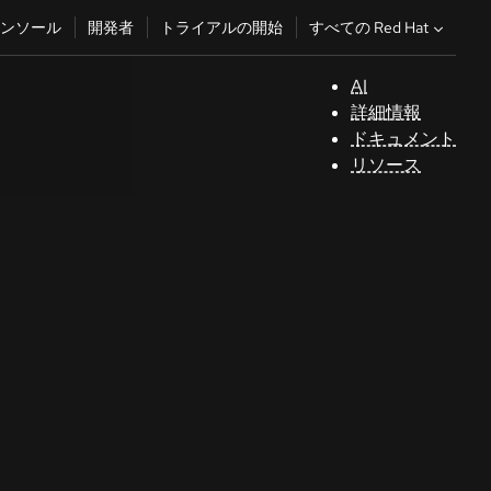
すべての Red Hat
ンソール
開発者
トライアルの開始
AI
サ
詳細情報
ポ
ドキュメント
ー
リソース
ト
コ
ン
ソ
ー
ル
開
発
者