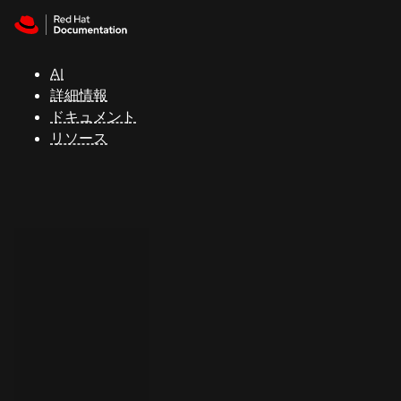
Skip to navigation
Skip to content
サ
ポ
ー
AI
ト
詳細情報
ドキュメント
リソース
コ
ン
ソ
ー
ル
開
発
者
ト
ラ