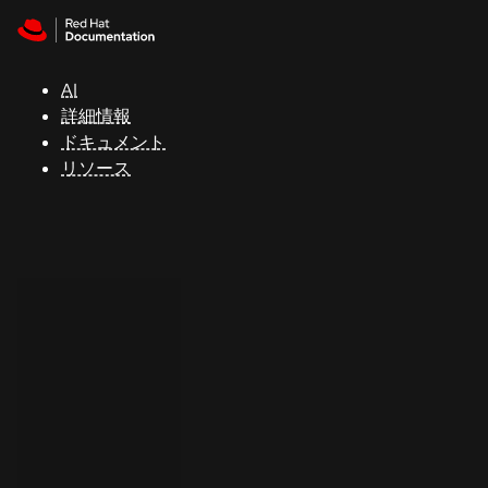
Skip to navigation
Skip to content
サ
ポ
ー
AI
ト
詳細情報
ドキュメント
リソース
コ
ン
ソ
ー
ル
開
発
者
ト
ラ