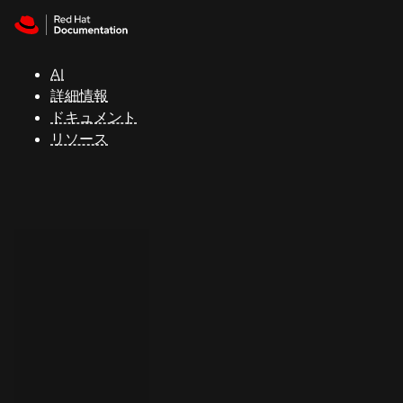
Skip to navigation
Skip to content
サ
ポ
ー
AI
ト
詳細情報
ドキュメント
リソース
コ
ン
ソ
ー
ル
開
発
者
ト
ラ