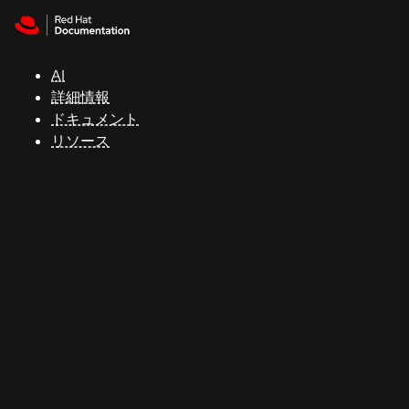
Skip to navigation
Skip to content
サ
ポ
ー
AI
ト
詳細情報
ドキュメント
リソース
コ
ン
ソ
ー
ル
開
発
者
ト
ラ