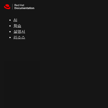
Skip to navigation
Skip to content
지
원
AI
학습
콘
설명서
솔
리소스
개
발
자
평
가
판
시
작
연