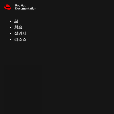
Skip to navigation
Skip to content
지
원
AI
학습
콘
설명서
솔
리소스
개
발
자
평
가
판
시
작
연