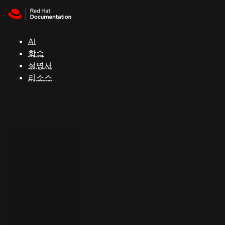
Skip to navigation
Skip to content
지
원
AI
학습
콘
설명서
솔
리소스
개
발
자
평
가
판
시
작
연