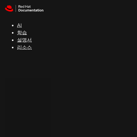
Skip to navigation
Skip to content
지
원
AI
학습
콘
설명서
솔
리소스
개
발
자
평
가
판
시
작
연