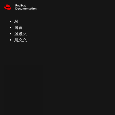
Skip to navigation
Skip to content
지
원
AI
학습
콘
설명서
솔
리소스
개
발
자
평
가
판
시
작
연