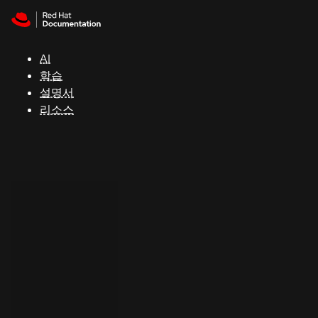
Skip to navigation
Skip to content
지
원
AI
학습
콘
설명서
솔
리소스
개
발
자
평
가
판
시
작
연