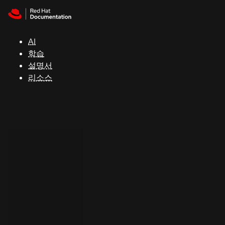
Skip to navigation
Skip to content
지
원
AI
학습
콘
설명서
솔
리소스
개
발
자
평
가
판
시
작
연