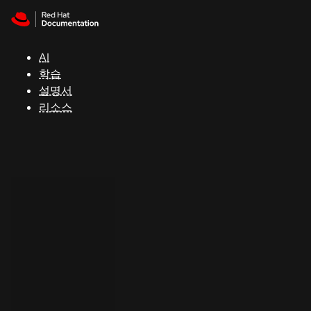
Skip to navigation
Skip to content
지
원
AI
학습
콘
설명서
솔
리소스
개
발
자
평
가
판
시
작
연