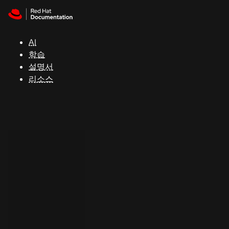
Skip to navigation
Skip to content
지
원
AI
학습
콘
설명서
솔
리소스
개
발
자
평
가
판
시
작
연