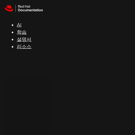
Skip to navigation
Skip to content
지
원
AI
학습
콘
설명서
솔
리소스
개
발
자
평
가
판
시
작
연