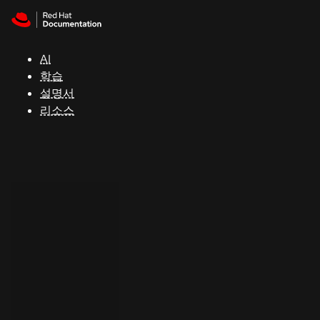
Skip to navigation
Skip to content
지
원
AI
학습
콘
설명서
솔
리소스
개
발
자
평
가
판
시
작
연