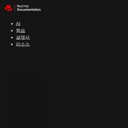
Skip to navigation
Skip to content
지
원
AI
학습
콘
설명서
솔
리소스
개
발
자
평
가
판
시
작
연