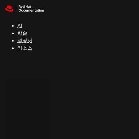
Skip to navigation
Skip to content
지
원
AI
학습
콘
설명서
솔
리소스
개
발
자
평
가
판
시
작
연