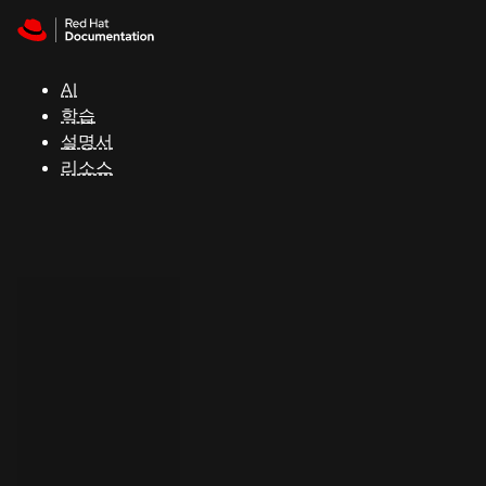
Skip to navigation
Skip to content
지
원
AI
학습
콘
설명서
솔
리소스
개
발
자
평
가
판
시
작
연