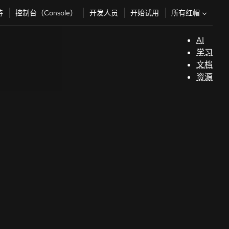
所有红帽
持
控制台（Console）
开发人员
开始试用
AI
支
学习
持
文档
资源
（
开
发
人
员
开
始
试
用