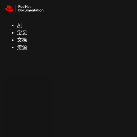
Skip to navigation
Skip to content
支
持
AI
学习
控制台
文档
（Console）
资源
开
发
人
员
开
始
试
用
联