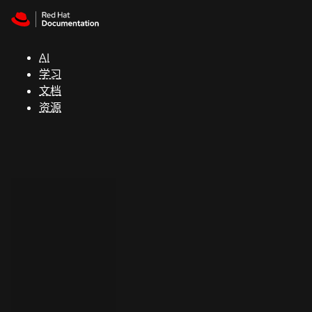
Skip to navigation
Skip to content
支
持
AI
学习
控制台
文档
（Console）
资源
开
发
人
员
开
始
试
用
联