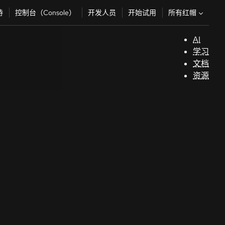
所有红帽
持
控制台（Console）
开发人员
开始试用
AI
支
学习
持
文档
资源
（
开
发
人
员
开
始
试
用