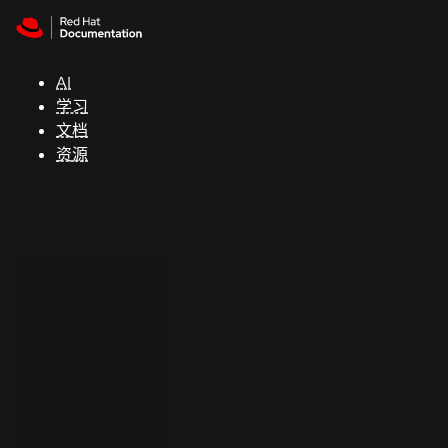
Skip to navigation
Skip to content
支
持
AI
学习
控制台
文档
（Console）
资源
开
发
人
员
开
始
试
用
联