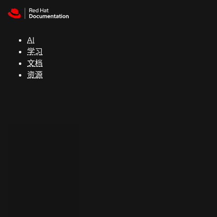
Skip to navigation
Skip to content
支
持
AI
学习
控制台
文档
（Console）
资源
开
发
人
员
开
始
试
用
联