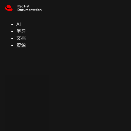
Skip to navigation
Skip to content
支
持
AI
学习
控制台
文档
（Console）
资源
开
发
人
员
开
始
试
用
联