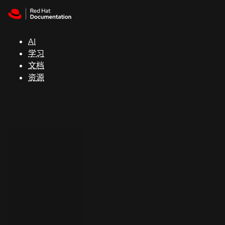
Skip to navigation
Skip to content
支
持
AI
学习
控制台
文档
（Console）
资源
开
发
人
员
开
始
试
用
联