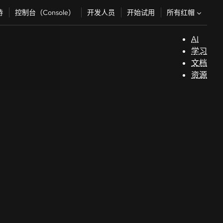
所有红帽
持
控制台（Console）
开发人员
开始试用
AI
支
学习
持
文档
资源
（
开
发
人
员
开
始
试
用