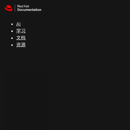
Skip to navigation
Skip to content
支
持
AI
学习
控制台
文档
（Console）
资源
开
发
人
员
开
始
试
用
联