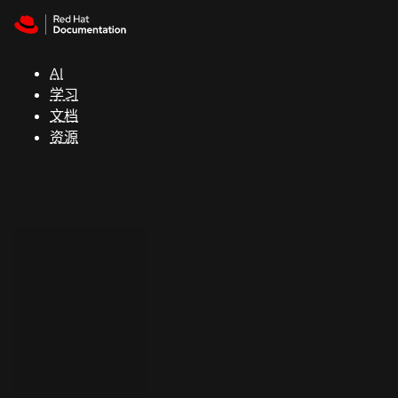
Skip to navigation
Skip to content
支
持
AI
学习
控制台
文档
（Console）
资源
开
发
人
员
开
始
试
用
联