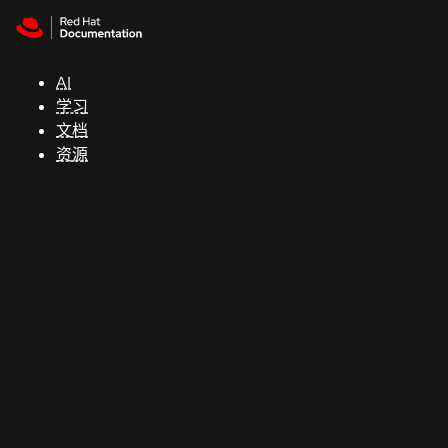
Skip to navigation
Skip to content
支
持
AI
学习
控制台
文档
（Console）
资源
开
发
人
员
开
始
试
用
联