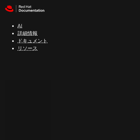
Skip to navigation
Skip to content
サ
ポ
ー
AI
ト
詳細情報
ドキュメント
リソース
コ
ン
ソ
ー
ル
開
発
者
ト
ラ