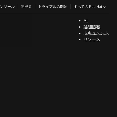
すべての Red Hat
ンソール
開発者
トライアルの開始
AI
サ
詳細情報
ポ
ドキュメント
ー
リソース
ト
コ
ン
ソ
ー
ル
開
発
者