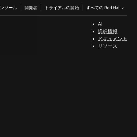
すべての Red Hat
ンソール
開発者
トライアルの開始
AI
サ
詳細情報
ポ
ドキュメント
ー
リソース
ト
コ
ン
ソ
ー
ル
開
発
者