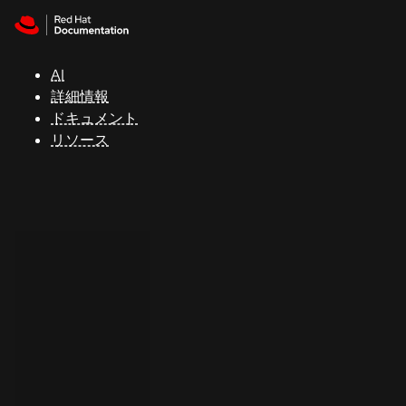
Skip to navigation
Skip to content
サ
ポ
ー
AI
ト
詳細情報
ドキュメント
リソース
コ
ン
ソ
ー
ル
開
発
者
ト
ラ