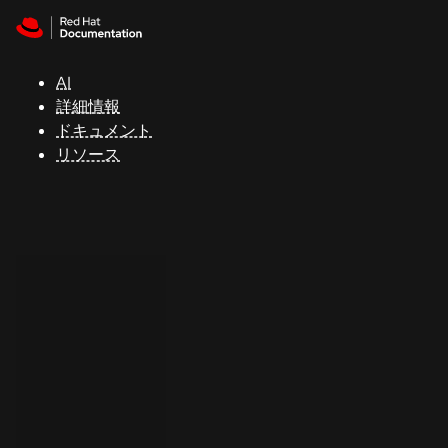
Skip to navigation
Skip to content
サ
ポ
ー
AI
ト
詳細情報
ドキュメント
リソース
コ
ン
ソ
ー
ル
開
発
者
ト
ラ