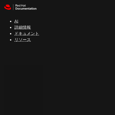
Skip to navigation
Skip to content
サ
ポ
ー
AI
ト
詳細情報
ドキュメント
リソース
コ
ン
ソ
ー
ル
開
発
者
ト
ラ