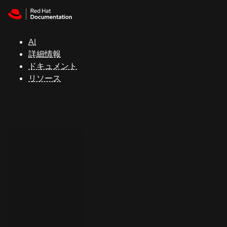
Skip to navigation
Skip to content
サ
ポ
ー
AI
ト
詳細情報
ドキュメント
リソース
コ
ン
ソ
ー
ル
開
発
者
ト
ラ